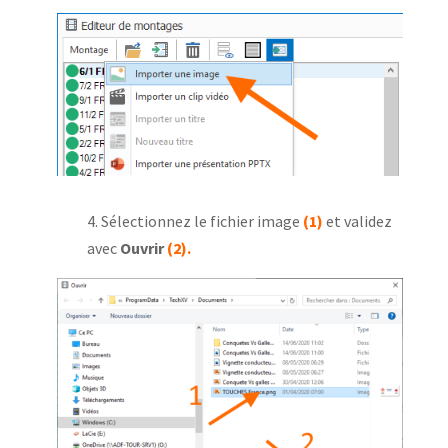
4. Sélectionnez le fichier image
(1)
et validez
avec
Ouvrir
(2).