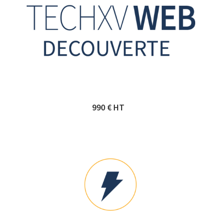
990 € HT