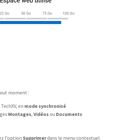
 tout moment :
s TechXV, en
mode synchronisé
ages
Montages
,
Vidéos
ou
Documents
ez l’option
Supprimer
dans le menu contextuel.