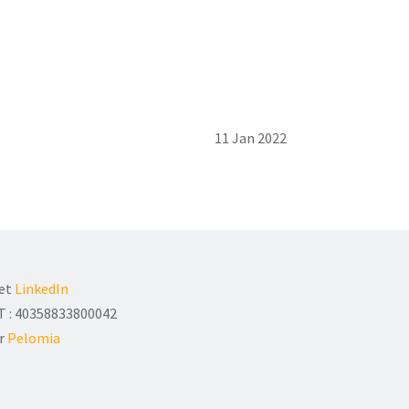
11 Jan 2022
et
LinkedIn
T : 40358833800042
ar
Pelomia