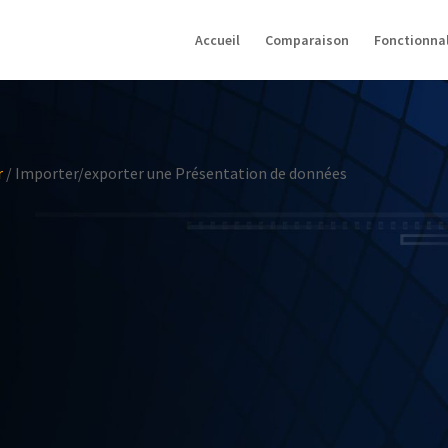
Accueil
Comparaison
Fonctionnal
r
/
Importer/exporter une Présentation de données