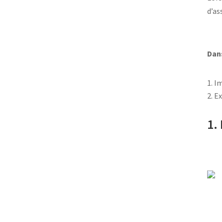
d’as
Dans
Im
Ex
1.