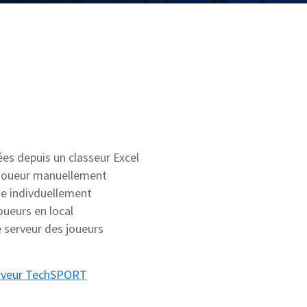
es depuis un classeur Excel
e joueur manuellement
he indivduellement
oueurs en local
e serveur des joueurs
serveur TechSPORT