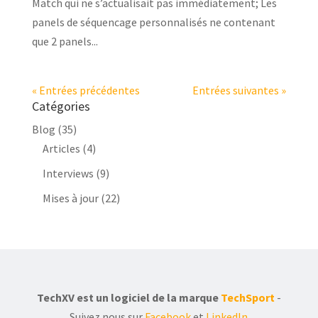
Match qui ne s’actualisait pas immédiatement; Les
panels de séquencage personnalisés ne contenant
que 2 panels...
« Entrées précédentes
Entrées suivantes »
Catégories
Blog
(35)
Articles
(4)
Interviews
(9)
Mises à jour
(22)
TechXV est un logiciel de la marque
TechSport
-
Suivez nous sur
Facebook
et
LinkedIn